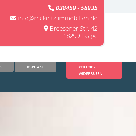
038459 - 58935

info@recknitz-immobilien.de

Breesener Str. 42

18299 Laage
S
KONTAKT
VERTRAG
WIDERRUFEN