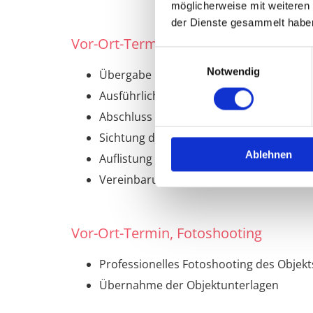
möglicherweise mit weiteren
der Dienste gesammelt habe
Vor-Ort-Termin mit den Verkäufern
Einwilligungsauswahl
Notwendig
Übergabe und Erläuterung der Werteinsc
Ausführliches Beratungsgespräch zum w
Abschluss Marketing- und Vertriebsauftr
Sichtung der vorhandenen Unterlagen z
Ablehnen
Auflistung der noch benötigten Unterla
Vereinbarung eines zweiten Termins für
Vor-Ort-Termin, Fotoshooting
Professionelles Fotoshooting des Objekt
Übernahme der Objektunterlagen