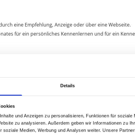
 durch eine Empfehlung, Anzeige oder über eine Webseite.
ates für ein persönliches Kennenlernen und für ein Kenne
nergieausweis und Auftragserteilung
Details
bilie
Cookies
g
nhalte und Anzeigen zu personalisieren, Funktionen für soziale
ch Gutachtersoftware und Erfahrung am Markt
Website zu analysieren. Außerdem geben wir Informationen zu I
r soziale Medien, Werbung und Analysen weiter. Unsere Partner