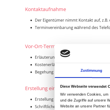
Kontaktaufnahme
Der Eigentümer nimmt Kontakt auf, z.B.
Terminvereinbarung während des Telefon
Vor-Ort-Termin
Erläuterung des Ablaufes des Verkaufs
Kostenerläuterung für Wertgutachten, E
Zustimmung
Begehung und Datenaufnahme zur Immo
Diese Webseite verwendet 
Erstellung einer Immobilienbewertun
Wir verwenden Cookies, um I
Erstellung einer Werteinschätzung dur
und die Zugriffe auf unsere 
Schriftliche Zusammenfassung
Website an unsere Partner fü